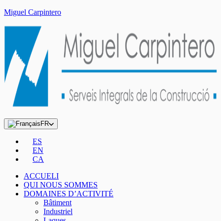
Miguel Carpintero
FR
ES
EN
CA
ACCUELI
QUI NOUS SOMMES
DOMAINES D’ACTIVITÉ
Bâtiment
Industriel
Laques