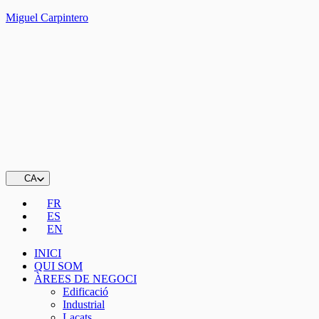
Miguel Carpintero
CA
FR
ES
EN
INICI
QUI SOM
ÀREES DE NEGOCI
Edificació
Industrial
Lacats