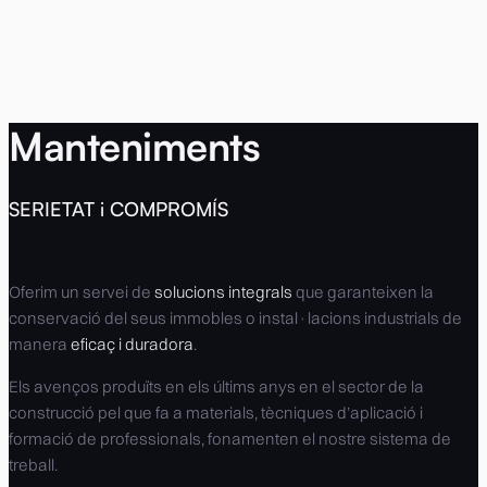
Manteniments
SERIETAT i COMPROMÍS
Oferim un servei de
solucions integrals
que garanteixen la
conservació del seus immobles o instal·lacions industrials de
manera
eficaç i duradora
.
Els avenços produïts en els últims anys en el sector de la
construcció pel que fa a materials, tècniques d’aplicació i
formació de professionals, fonamenten el nostre sistema de
treball.