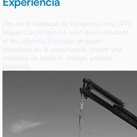
Experiència
Des de la fundació de l’empresa l’any 1977,
Miguel Carpintero ha anat desenvolupant
el seu objectiu d’ocupar un paper
important en la construcció, creant una
empresa de qualitat, imatge, prestigi i
expansió.