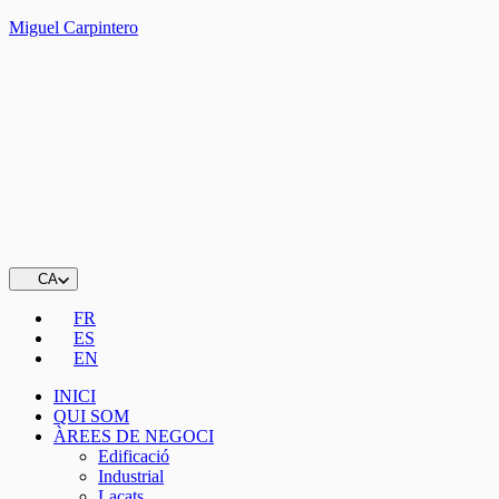
Miguel Carpintero
CA
FR
ES
EN
INICI
QUI SOM
ÀREES DE NEGOCI
Edificació
Industrial
Lacats