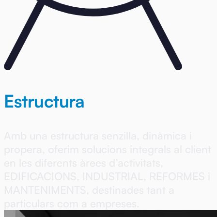
Estructura
Amb una estructura senzilla, dinàmica i
propera, oferim solucions integrals al client
en les diferents àrees d’activitats,
EDIFICACIONS, INDUSTRIAL, REFORMES i
MANTENIMENTS, destinades tant a
particulars com a empreses.