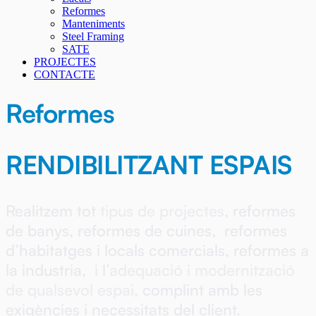
Reformes
Manteniments
Steel Framing
SATE
PROJECTES
CONTACTE
Reformes
RENDIBILITZANT ESPAIS
Realitzem tot
tipus de projectes
, reformes
de banys, reformes de cuines,
reformes
d’habitatges i locals comercials, reformes a
la industria,
i l’
adequació i modernització
de qualsevol espai
, complint amb les
exigències i necessitats del client.