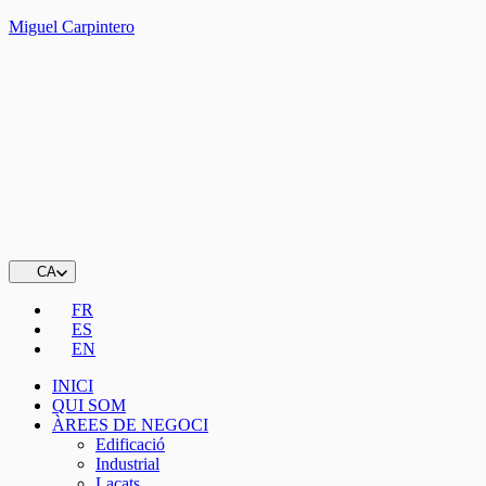
Miguel Carpintero
CA
FR
ES
EN
INICI
QUI SOM
ÀREES DE NEGOCI
Edificació
Industrial
Lacats