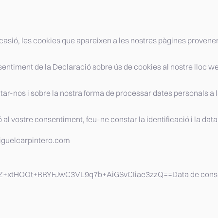
 ocasió, les cookies que apareixen a les nostres pàgines provene
sentiment de la Declaració sobre ús de cookies al nostre lloc w
r-nos i sobre la nostra forma de processar dates personals a la 
al vostre consentiment, feu-ne constar la identificació i la data
miguelcarpintero.com
+xtHOOt+RRYFJwC3VL9q7b+AiGSvCIiae3zzQ==
Data de cons