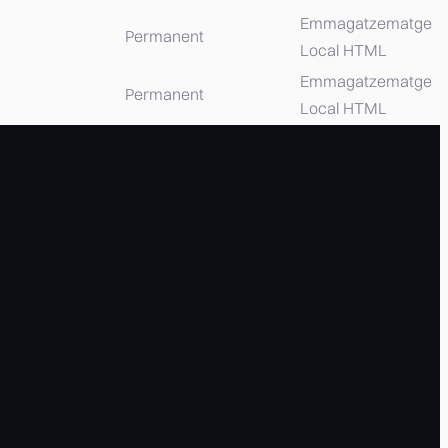
Emmagatzematge
Permanent
Local HTML
Emmagatzematge
Permanent
Local HTML