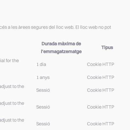
s a les àrees segures del lloc web. El lloc web no pot
Durada màxima de
Tipus
l’emmagatzematge
al for the
1 dia
Cookie HTTP
1 anys
Cookie HTTP
djust to the
Sessió
Cookie HTTP
djust to the
Sessió
Cookie HTTP
djust to the
Sessió
Cookie HTTP