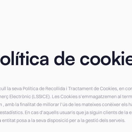
olítica de cooki
la seva Política de Recollida i Tractament de Cookies, en compl
 Comerç Electrònic (LSSICE). Les Cookies s’emmagatzemen al termin
 amb la finalitat de millorar l’ús de les mateixes conèixer els 
stadístics. En cas d’aquells usuaris que ja siguin clients de la
a entitat posa a la seva disposició per a la gestió dels serveis.