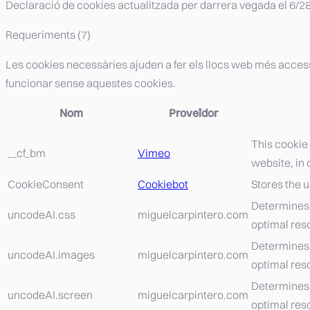
Declaració de cookies actualitzada per darrera vegada el 6/2
Requeriments (7)
Les cookies necessàries ajuden a fer els llocs web més access
funcionar sense aquestes cookies.
Nom
Proveïdor
This cookie 
__cf_bm
Vimeo
website, in 
CookieConsent
Cookiebot
Stores the u
Determines w
uncodeAI.css
miguelcarpintero.com
optimal reso
Determines w
uncodeAI.images
miguelcarpintero.com
optimal reso
Determines w
uncodeAI.screen
miguelcarpintero.com
optimal reso