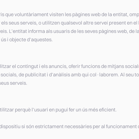
is que voluntàriament visiten les pàgines web de la entitat, omp
 els seus serveis, o utilitzen qualsevol altre servei present en e
rveis. L’entitat informa als usuaris de les seves pàgines web, de 
 ús i objecte d’aquestes.
tzar el contingut i els anuncis, oferir funcions de mitjans social
 socials, de publicitat i d’anàlisis amb qui col·laborem. Al seu 
seus serveis.
ilitzar perquè l’usuari en pugui fer un ús més eficient.
positiu si són estrictament necessàries per al funcionament d’aq