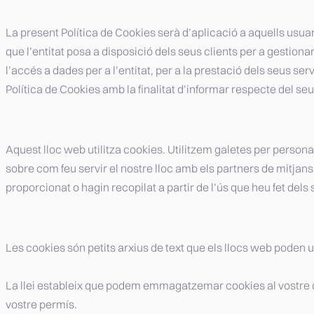
La present Política de Cookies serà d’aplicació a aquells usuar
que l’entitat posa a disposició dels seus clients per a gestionar
l’accés a dades per a l’entitat, per a la prestació dels seus se
Política de Cookies amb la finalitat d’informar respecte del seu
Aquest lloc web utilitza cookies. Utilitzem galetes per personali
sobre com feu servir el nostre lloc amb els partners de mitjans
proporcionat o hagin recopilat a partir de l’ús que heu fet dels 
Les cookies són petits arxius de text que els llocs web poden ut
La llei estableix que podem emmagatzemar cookies al vostre dis
vostre permís.