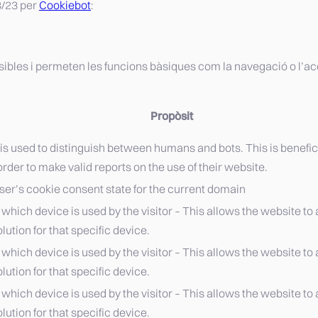
8/23 per
Cookiebot
:
ibles i permeten les funcions bàsiques com la navegació o l’accé
Propòsit
is used to distinguish between humans and bots. This is benefici
order to make valid reports on the use of their website.
ser’s cookie consent state for the current domain
hich device is used by the visitor – This allows the website to a
lution for that specific device.
hich device is used by the visitor – This allows the website to a
lution for that specific device.
hich device is used by the visitor – This allows the website to a
lution for that specific device.