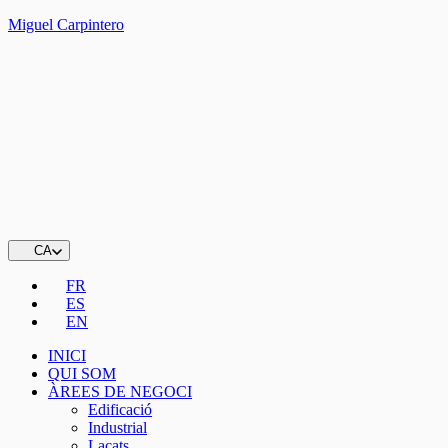
Miguel Carpintero
CA
FR
ES
EN
INICI
QUI SOM
ÀREES DE NEGOCI
Edificació
Industrial
Lacats